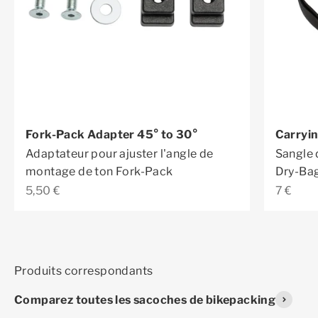
Fork-Pack Adapter 45° to 30°
Carryi
Adaptateur pour ajuster l'angle de
Sangle 
montage de ton Fork-Pack
Dry-Bag
Prix de vente
Prix de
5,50 €
7 €
Comparez toutes les sacoches de bikepacking