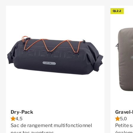
QL2.2
Dry-Pack
Gravel
4,5
5,0
Sac de rangement multifonctionnel
Petite 
pour tes aventures
égaleme