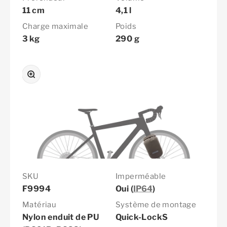
11 cm
4,1 l
Charge maximale
Poids
3 kg
290 g
Zoomer sur l'image
SKU
Imperméable
F9994
Oui (
IP64
)
Matériau
Système de montage
Nylon enduit de PU
Quick-LockS