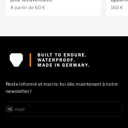
Prix de vente
Prix de
A partir de 60 €
160 €
Reste informé et inscris-toi dès maintenant à notre
newsletter !
S'inscrire
E-mail