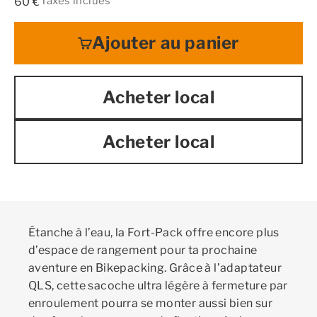
Prix de vente
Taxes inclues
60 €
Ajouter au panier
Acheter local
Acheter local
Étanche à l’eau, la Fort-Pack offre encore plus
d’espace de rangement pour ta prochaine
aventure en Bikepacking. Grâce à l’adaptateur
QLS, cette sacoche ultra légère à fermeture par
enroulement pourra se monter aussi bien sur