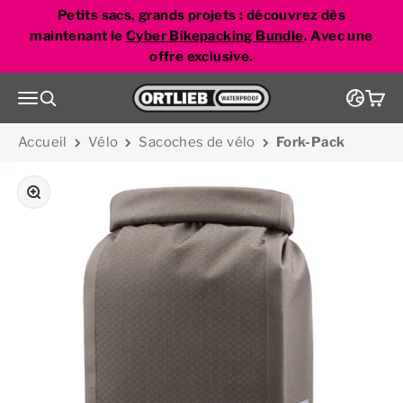
Passer au contenu
dark sand
black matt
black
dark chili
cyber blue
Petits sacs, grands projets : découvrez dès
maintenant le
Cyber Bikepacking Bundle
. Avec une
offre exclusive.
Aller à la page d'accueil
Menu
Recherche
Panie
Accueil
Vélo
Sacoches de vélo
Fork-Pack
Zoomer sur l'image